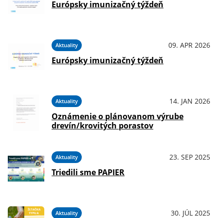
Európsky imunizačný týždeň
09. APR 2026
Aktuality
Európsky imunizačný týždeň
14. JAN 2026
Aktuality
Oznámenie o plánovanom výrube
drevín/krovitých porastov
23. SEP 2025
Aktuality
Triedili sme PAPIER
30. JÚL 2025
Aktuality