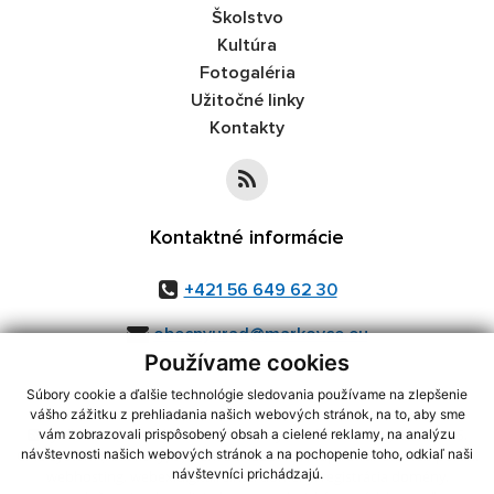
Školstvo
Kultúra
Fotogaléria
Užitočné linky
Kontakty
Kontaktné informácie
+421 56 649 62 30
obecnyurad@markovce.eu
Používame cookies
Súbory cookie a ďalšie technológie sledovania používame na zlepšenie
vášho zážitku z prehliadania našich webových stránok, na to, aby sme
využite možnosť získavania aktuálnych informácií s využitím RSS
,
vám zobrazovali prispôsobený obsah a cielené reklamy, na analýzu
CMS systém (redakčný) systém ECHELON 2,
Mapa stránok
,
web portál
,
návštevnosti našich webových stránok a na pochopenie toho, odkiaľ naši
návštevníci prichádzajú.
webhosting
,
webex.digital, s.r.o.
,
domény
,
registrácia domény
,