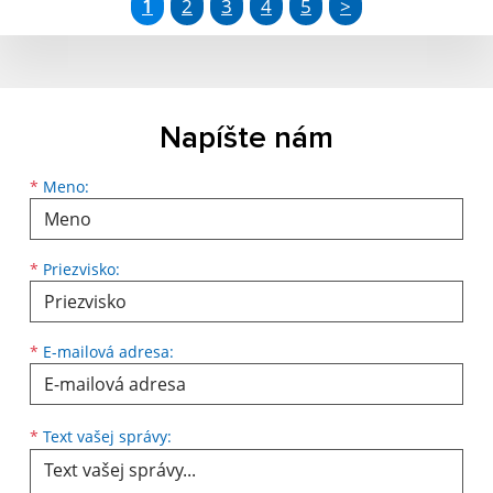
1
2
3
4
5
>
Napíšte nám
*
Meno:
*
Priezvisko:
*
E-mailová adresa:
*
Text vašej správy: