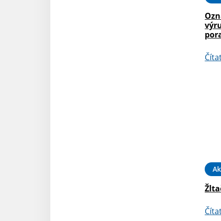
Ozn
výr
por
Číta
Ak
Žlta
Číta