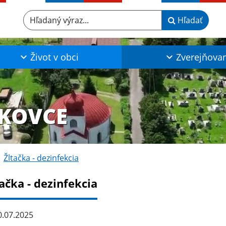
Hľadaný výraz...
Hľadať
Život v obci
Zverejňova
KOVCE
Žltačka - dezinfekcia
ačka - dezinfekcia
.07.2025