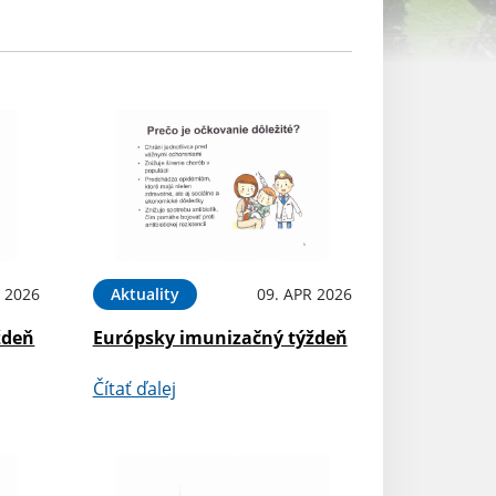
 2026
Aktuality
09. APR 2026
ždeň
Európsky imunizačný týždeň
Čítať ďalej