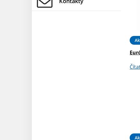
Kontakty
Ak
Eur
Číta
Ak