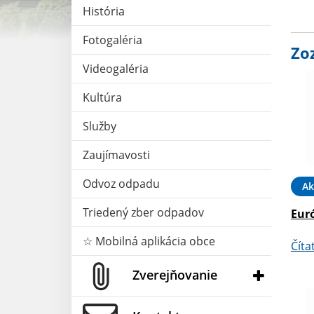
História
Fotogaléria
Zo
Videogaléria
Kultúra
Služby
Zaujímavosti
Odvoz odpadu
Ak
Triedený zber odpadov
Eur
☆ Mobilná aplikácia obce
Číta
Zverejňovanie