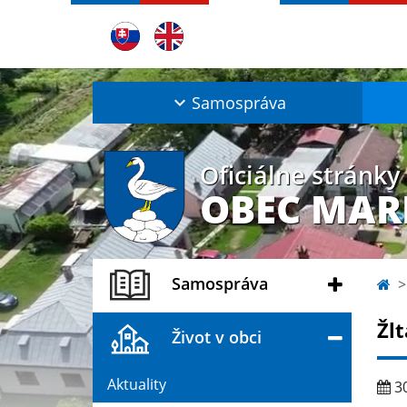
Samospráva
Oficiálne stránky
OBEC MAR
Samospráva
Žlt
Život v obci
Aktuality
30