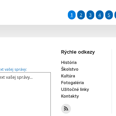
1
2
3
4
5
Rýchle odkazy
História
xt vašej správy:
Školstvo
Kultúra
Fotogaléria
Užitočné linky
Kontakty