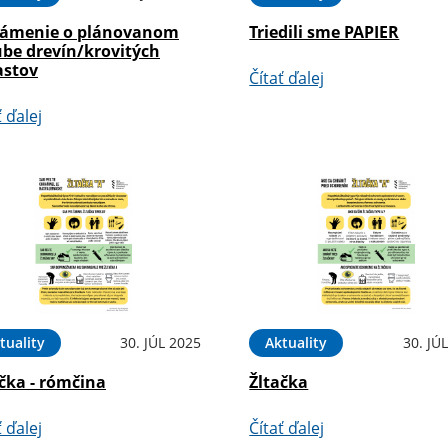
ámenie o plánovanom
Triedili sme PAPIER
ube drevín/krovitých
astov
Čítať ďalej
ť ďalej
tuality
30. JÚL 2025
Aktuality
30. JÚ
čka - rómčina
Žltačka
ť ďalej
Čítať ďalej