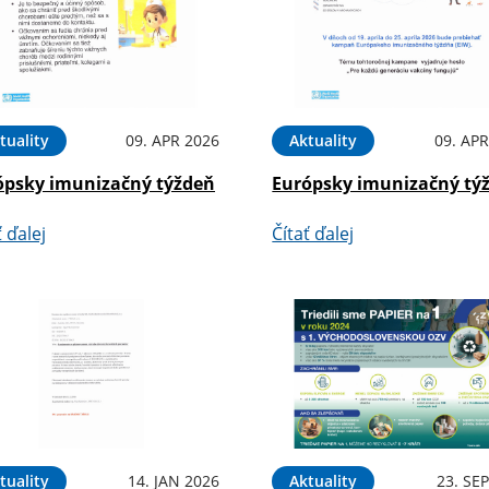
tuality
09. APR 2026
Aktuality
09. APR
ópsky imunizačný týždeň
Európsky imunizačný tý
ť ďalej
Čítať ďalej
tuality
14. JAN 2026
Aktuality
23. SE