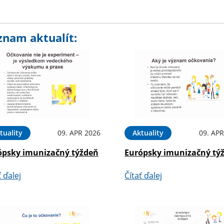
znam aktualít:
tuality
09. APR 2026
Aktuality
09. APR
ópsky imunizačný týždeň
Európsky imunizačný tý
ť ďalej
Čítať ďalej