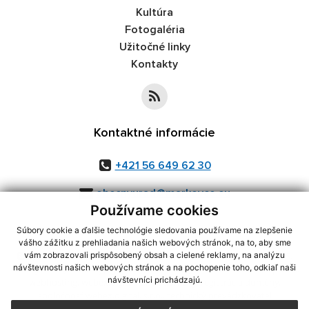
Kultúra
Fotogaléria
Užitočné linky
Kontakty
Kontaktné informácie
+421 56 649 62 30
obecnyurad@markovce.eu
Používame cookies
Súbory cookie a ďalšie technológie sledovania používame na zlepšenie
vášho zážitku z prehliadania našich webových stránok, na to, aby sme
využite možnosť získavania aktuálnych informácií s využitím RSS
,
vám zobrazovali prispôsobený obsah a cielené reklamy, na analýzu
návštevnosti našich webových stránok a na pochopenie toho, odkiaľ naši
CMS systém (redakčný) systém ECHELON 2,
Mapa stránok
,
web portál
,
návštevníci prichádzajú.
webhosting
,
webex.digital, s.r.o.
,
domény
,
registrácia domény
,
spoločnosť webex.digital, s.r.o.
,
technický prevádzkovateľ