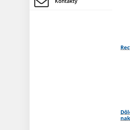
Kontakty
Rec
Dôl
nak