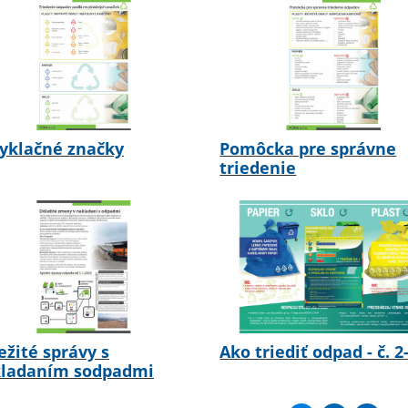
yklačné značky
Pomôcka pre správne
triedenie
ežité správy s
Ako triediť odpad - č. 2
ladaním sodpadmi