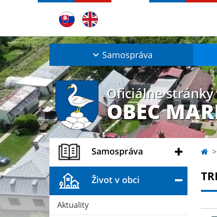
Samospráva
Oficiálne stránky
OBEC MAR
Samospráva
TR
Život v obci
Aktuality