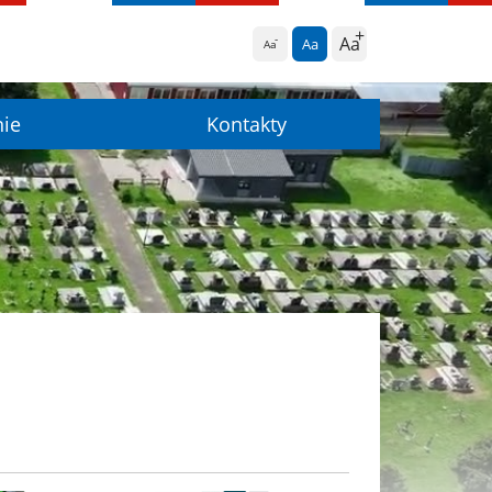
Aa
Aa
Aa
nie
Kontakty