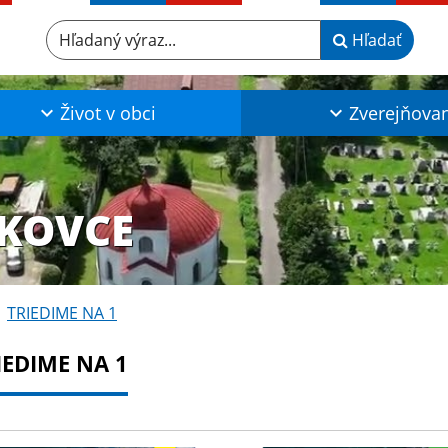
Hľadaný výraz...
Hľadať
Život v obci
Zverejňova
KOVCE
TRIEDIME NA 1
IEDIME NA 1