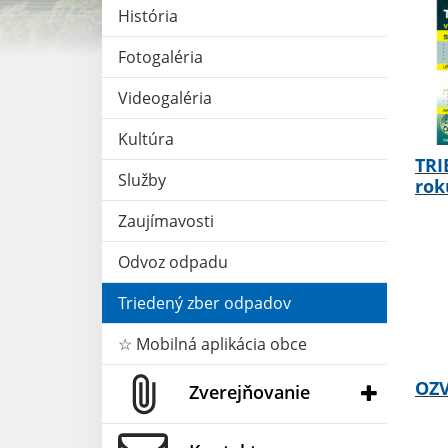
História
Fotogaléria
Videogaléria
Kultúra
TRI
Služby
rok
Zaujímavosti
Odvoz odpadu
Triedený zber odpadov
☆ Mobilná aplikácia obce
OZV
Zverejňovanie