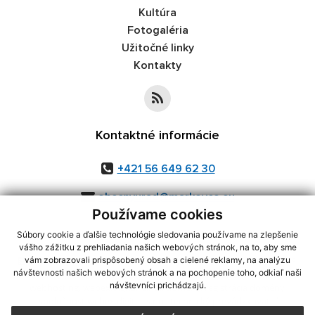
Kultúra
Fotogaléria
Užitočné linky
Kontakty
Kontaktné informácie
+421 56 649 62 30
obecnyurad@markovce.eu
Používame cookies
Súbory cookie a ďalšie technológie sledovania používame na zlepšenie
vášho zážitku z prehliadania našich webových stránok, na to, aby sme
využite možnosť získavania aktuálnych informácií s využitím RSS
,
vám zobrazovali prispôsobený obsah a cielené reklamy, na analýzu
návštevnosti našich webových stránok a na pochopenie toho, odkiaľ naši
CMS systém (redakčný) systém ECHELON 2,
Mapa stránok
,
web portál
,
návštevníci prichádzajú.
webhosting
,
webex.digital, s.r.o.
,
domény
,
registrácia domény
,
spoločnosť webex.digital, s.r.o.
,
technický prevádzkovateľ