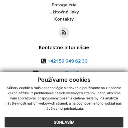
Fotogaléria
Užitočné linky
Kontakty
Kontaktné informácie
+421 56 649 62 30
obecnyurad@markovce.eu
Používame cookies
Súbory cookie a ďalšie technológie sledovania používame na zlepšenie
vášho zážitku z prehliadania našich webových stránok, na to, aby sme
využite možnosť získavania aktuálnych informácií s využitím RSS
,
vám zobrazovali prispôsobený obsah a cielené reklamy, na analýzu
návštevnosti našich webových stránok a na pochopenie toho, odkiaľ naši
CMS systém (redakčný) systém ECHELON 2,
Mapa stránok
,
web portál
,
návštevníci prichádzajú.
webhosting
,
webex.digital, s.r.o.
,
domény
,
registrácia domény
,
spoločnosť webex.digital, s.r.o.
,
technický prevádzkovateľ
SÚHLASÍM
Posledná aktualizácia:
29.07.2026