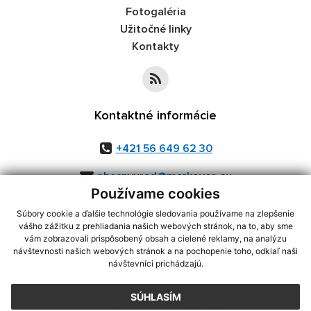
Fotogaléria
Užitočné linky
Kontakty
Kontaktné informácie
+421 56 649 62 30
obecnyurad@markovce.eu
Používame cookies
Súbory cookie a ďalšie technológie sledovania používame na zlepšenie
vášho zážitku z prehliadania našich webových stránok, na to, aby sme
využite možnosť získavania aktuálnych informácií s využitím RSS
,
vám zobrazovali prispôsobený obsah a cielené reklamy, na analýzu
návštevnosti našich webových stránok a na pochopenie toho, odkiaľ naši
CMS systém (redakčný) systém ECHELON 2,
Mapa stránok
,
web portál
,
návštevníci prichádzajú.
webhosting
,
webex.digital, s.r.o.
,
domény
,
registrácia domény
,
spoločnosť webex.digital, s.r.o.
,
technický prevádzkovateľ
SÚHLASÍM
Posledná aktualizácia:
29.07.2026